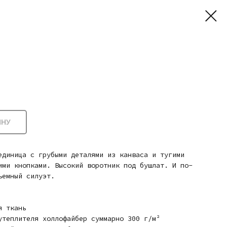
ИНУ
единица с грубыми деталями из канваса и тугими
ими кнопками. Высокий воротник под бушлат. И по-
ъемный силуэт.
я ткань
утеплителя холлофайбер суммарно 300 г/м²