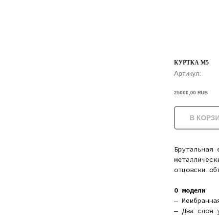
КУРТКА М5
Артикул:
25000,00
RUB
В КОРЗ
Брутальная 
металлическ
отцовски об
О модели
— Мембранна
— Два слоя 