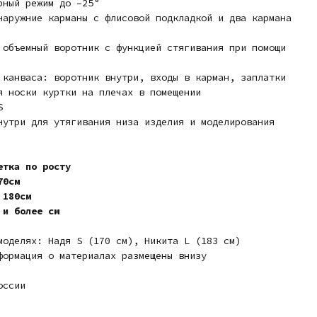
рный режим до –25°
наружние карманы с флисовой подкладкой и два кармана
 объемный воротник с функцией стягивания при помощи
 канваса: воротник внутри, входы в карман, заплатки
я носки куртки на плечах в помещении
S
нутри для утягивания низа изделия и моделирования
етка по росту
70см
 180см
 и более см
моделях: Надя S (170 cм), Никита L (183 см)
формация о материалах размещены внизу
оссии