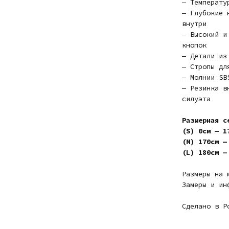
— Температу
— Глубокие 
внутри
— Высокий и
кнопок
— Детали из
— Стропы дл
— Молнии SB
— Резинка в
силуэта
Размерная с
(S) 0см — 1
(M) 170см —
(L) 180см —
Размеры на 
Замеры и ин
Сделано в Р