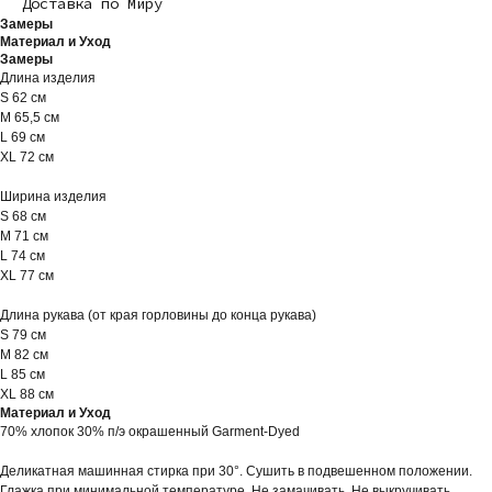
Доставка по Миру
Замеры
Материал и Уход
Замеры
Длина изделия
S 62 см
M 65,5 см
L 69 см
XL 72 см
Ширина изделия
S 68 см
M 71 см
L 74 см
XL 77 см
Длина рукава (от края горловины до конца рукава)
S 79 см
M 82 см
L 85 см
XL 88 см
Материал и Уход
70% хлопок 30% п/э окрашенный Garment-Dyed
Деликатная машинная стирка при 30°. Сушить в подвешенном положении.
Глажка при минимальной температуре. Не замачивать. Не выкручивать.