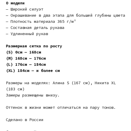
О модели
— Широкий силуэт
— Окрашивание в два этапа для большей глубины цвета
— Плотность материала 365 г/м²
— Составная деталь рукава
— Удлиненный рукав
Размерная сетка по росту
(S) 0см — 168см
(M) 168см — 176см
(L) 176см — 184см
(XL) 184см — и более см
Размеры на моделях: Алина S (167 cм), Никита XL
(183 см)
Замеры размещены внизу.
Оттенок в жизни может отличаться на пару тонов.
Сделано в России